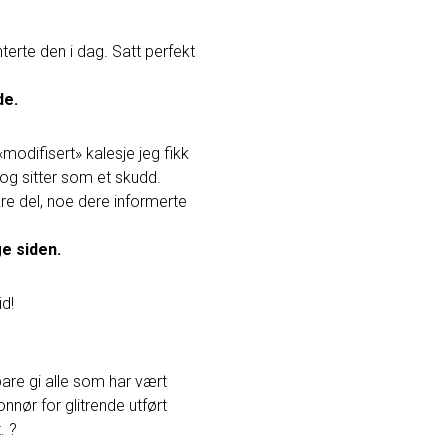
terte den i dag. Satt perfekt
de.
«modifisert» kalesje jeg fikk
 og sitter som et skudd.
re del, noe dere informerte
ge siden.
id!
bare gi alle som har vært
onnør for glitrende utført
. ?