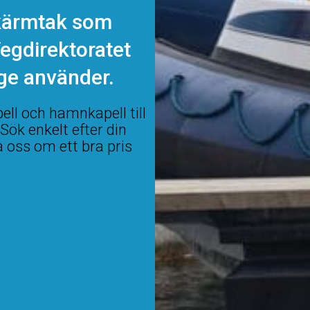
skärmtak som
egdirektoratet
rge använder.
pell och hamnkapell till
 Sök enkelt efter din
a oss om ett bra pris