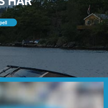
S HÄR
pell