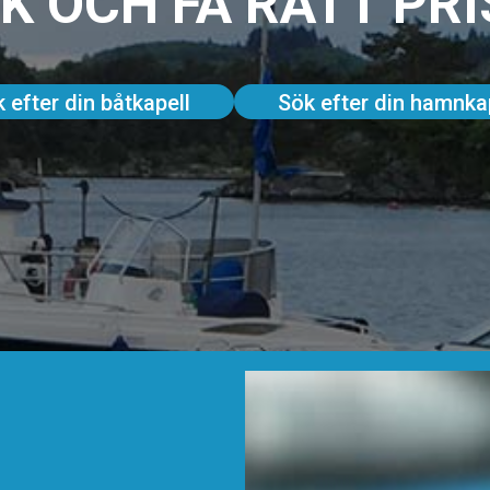
K OCH FÅ RÄTT PRI
 efter din båtkapell
Sök efter din hamnka