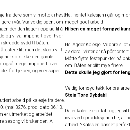
sje fra dere som vi mottok i høst
Hei, hentet kalesjen i går og mon
ligere i vår. Var veldig spent om
meget godt arbeid
aen der den ligger i opplag til å
Hilsen en meget fornøyd kun
e og vi var imponert over hvor
 skreddersydd til båten.
Hei Agder Kalesje. Vil bare si at 
å justere litt men det slapp vi. I
av dere i vinter er nå påmontert
ksjoner som ikke den gamle
Måtte flytte festepunkter på bak
r også meget imponert over
om. Båten er blitt mye finere.
akk for hjelpen, og vi er super
Dette skulle jeg gjort for len
Veldig fornøyd takk for bra arbe
Stein Tore Dybdahl
 utført arbeid på kalesje fra dere.
30. (mal 3276, prod. dato 06.10.
Da er kalesje mottatt og jeg vil 
rm er utmerket og arbeidet
involvert i produksjonen he, all h
re sesong vi bruker den. All
arbeid. ?Kalesjen passet perfekt