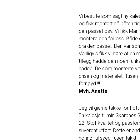
Vi bestilte som sagt ny kale
og fikk montert på båten tid
den passet osv. Vi fikk Marin
montere den for oss. Både d
bra den passet. Den var som
Vanligvis fikk vi høre at en m
tillegg hadde den noen fun
hadde. De som monterte va
prisen og materialet. Tusen t
fornøyd !!!
Mvh. Anette
Jeg vil gjerne takke for flott
En kalesje til min Skarpnes 
22. Stoffkvalitet og passfo
suverent utført. Dette er and
honnør til syer. Tusen takk!