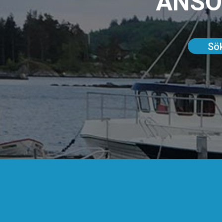
ANSÖ
Sök