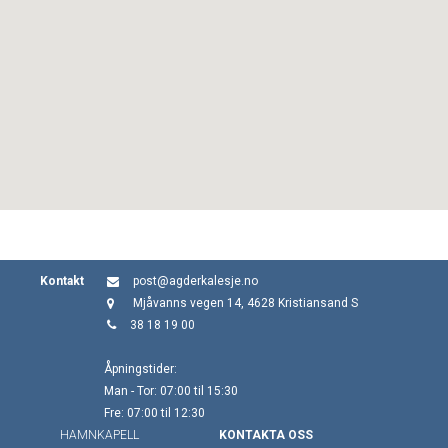
Kontakt
post@agderkalesje.no
Mjåvanns vegen 14, 4628 Kristiansand S
38 18 19 00
Åpningstider:
Man - Tor: 07:00 til 15:30
Fre: 07:00 til 12:30
HAMNKAPELL
KONTAKTA OSS