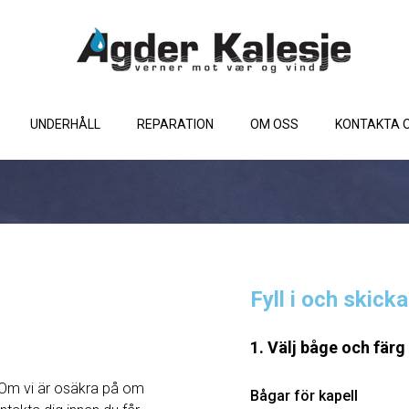
UNDERHÅLL
REPARATION
OM OSS
KONTAKTA 
Fyll i och skick
1. Välj båge och färg
Om vi ​​är osäkra på om
Bågar för kapell