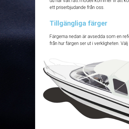
du har valt rätt modell kommer vi att ko
ett priserbjudande från oss.
Tillgängliga färger
Färgerna nedan är avsedda som en refe
från hur färgen ser ut i verkligheten. Väl