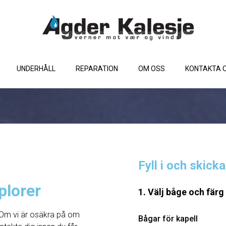
UNDERHÅLL
REPARATION
OM OSS
KONTAKTA 
Fyll i och skick
plorer
1. Välj båge och färg
Om vi ​​är osäkra på om
Bågar för kapell