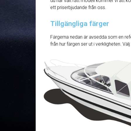
du har valt rätt modell kommer vi att ko
ett priserbjudande från oss.
Tillgängliga färger
Färgerna nedan är avsedda som en refe
från hur färgen ser ut i verkligheten. Väl