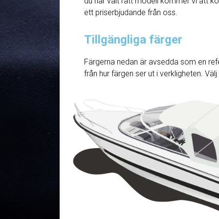
du har valt rätt modell kommer vi att ko
ett priserbjudande från oss.
Tillgängliga färger
Färgerna nedan är avsedda som en refe
från hur färgen ser ut i verkligheten. Väl