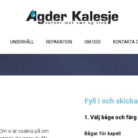
UNDERHÅLL
REPARATION
OM OSS
KONTAKTA 
Fyll i och skick
1. Välj båge och färg
Om vi ​​är osäkra på om
Bågar för kapell