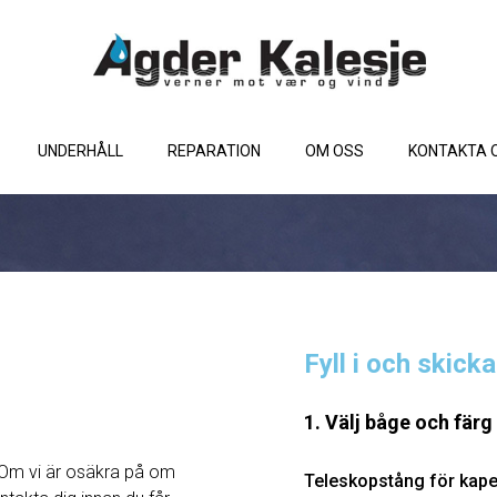
UNDERHÅLL
REPARATION
OM OSS
KONTAKTA 
Fyll i och skick
1. Välj båge och färg
Om vi ​​är osäkra på om
Teleskopstång för kape