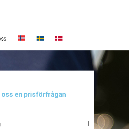
OSS
a oss en prisförfrågan
ll