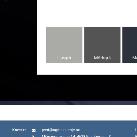
Kontakt
post@agderkalesje.no
Mjåvanns vegen 14, 4628 Kristiansand S