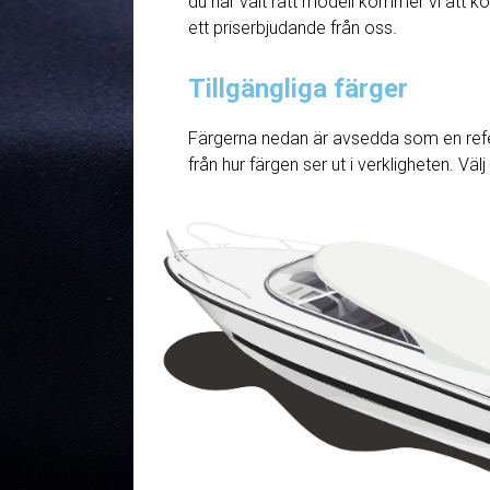
du har valt rätt modell kommer vi att ko
ett priserbjudande från oss.
Tillgängliga färger
Färgerna nedan är avsedda som en refe
från hur färgen ser ut i verkligheten. Väl