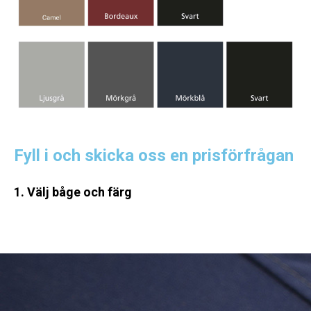
Fyll i och skicka oss en prisförfrågan
1. Välj båge och färg