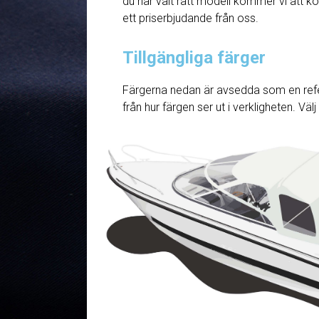
du har valt rätt modell kommer vi att ko
ett priserbjudande från oss.
Tillgängliga färger
Färgerna nedan är avsedda som en refe
från hur färgen ser ut i verkligheten. Väl