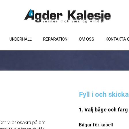
UNDERHÅLL
REPARATION
OM OSS
KONTAKTA 
Fyll i och skick
1. Välj båge och färg
Om vi ​​är osäkra på om
Bågar för kapell