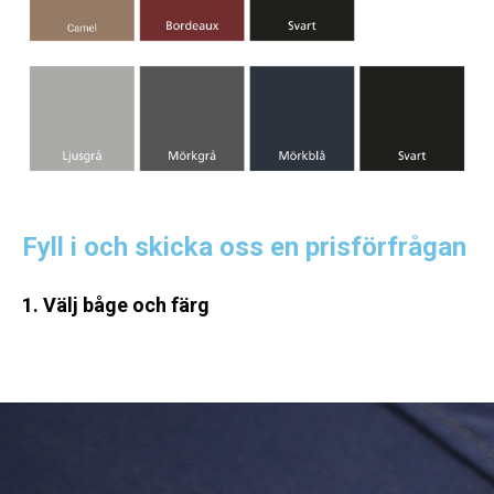
Fyll i och skicka oss en prisförfrågan
1. Välj båge och färg