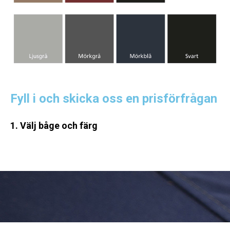
Fyll i och skicka oss en prisförfrågan
1. Välj båge och färg