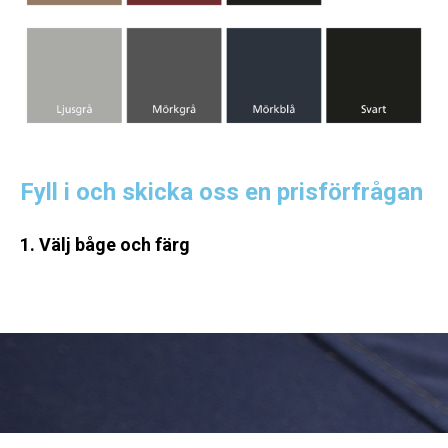
Fyll i och skicka oss en prisförfrågan
1. Välj båge och färg