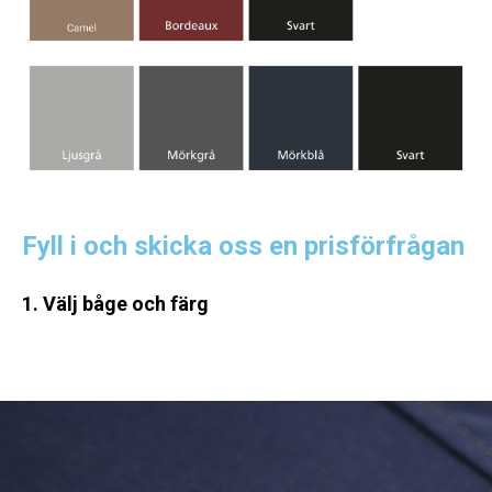
Fyll i och skicka oss en prisförfrågan
1. Välj båge och färg