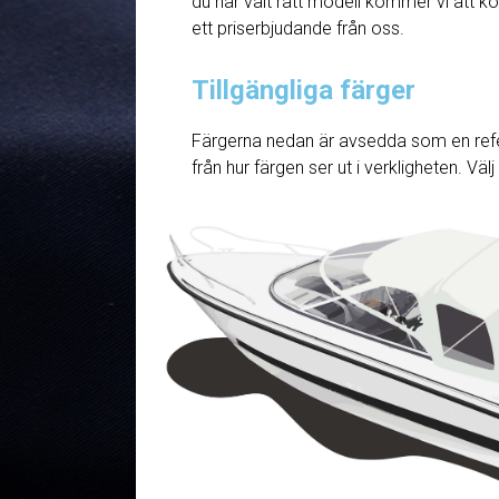
du har valt rätt modell kommer vi att ko
ett priserbjudande från oss.
Tillgängliga färger
Färgerna nedan är avsedda som en refe
från hur färgen ser ut i verkligheten. Väl