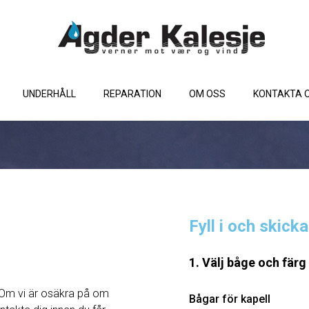
UNDERHÅLL
REPARATION
OM OSS
KONTAKTA 
Fyll i och skick
1. Välj båge och färg
Om vi ​​är osäkra på om
Bågar för kapell