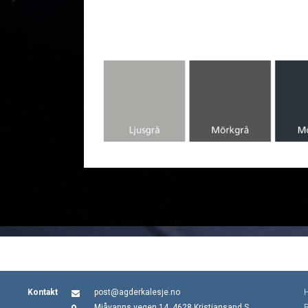
Kontakt
post@agderkalesje.no
Mjåvanns vegen 14, 4628 Kristiansand S