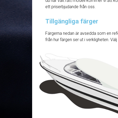
du har valt rätt modell kommer vi att ko
ett priserbjudande från oss.
Tillgängliga färger
Färgerna nedan är avsedda som en refe
från hur färgen ser ut i verkligheten. Väl