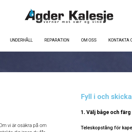
UNDERHÅLL
REPARATION
OM OSS
KONTAKTA 
Fyll i och skick
1. Välj båge och färg
Om vi ​​är osäkra på om
Teleskopstång för kape