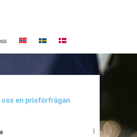
OSS
a oss en prisförfrågan
ll