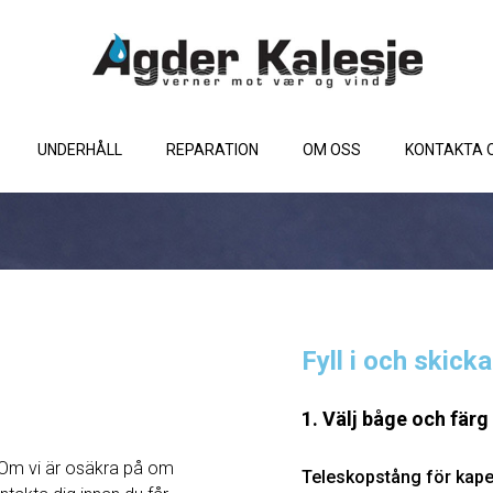
UNDERHÅLL
REPARATION
OM OSS
KONTAKTA 
Fyll i och skick
1. Välj båge och färg
Om vi ​​är osäkra på om
Teleskopstång för kape