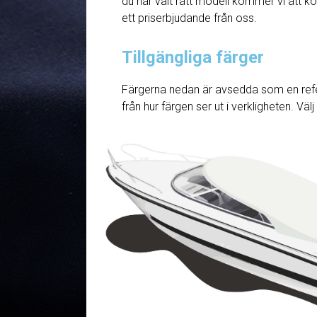
du har valt rätt modell kommer vi att ko
ett priserbjudande från oss.
Tillgängliga färger
Färgerna nedan är avsedda som en refe
från hur färgen ser ut i verkligheten. Väl