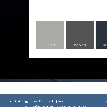
Kontakt
post@agderkalesje.no
Mjåvanns vegen 14, 4628 Kristiansand S