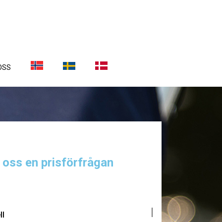
OSS
a oss en prisförfrågan
ll