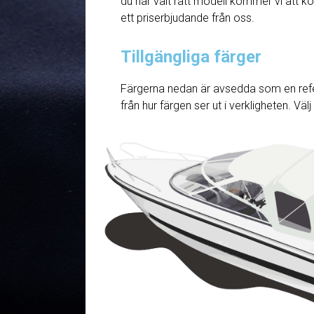
du har valt rätt modell kommer vi att ko
ett priserbjudande från oss.
Tillgängliga färger
Färgerna nedan är avsedda som en refe
från hur färgen ser ut i verkligheten. Väl