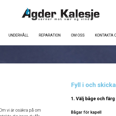
UNDERHÅLL
REPARATION
OM OSS
KONTAKTA 
Fyll i och skick
1. Välj båge och färg
Om vi ​​är osäkra på om
Bågar för kapell