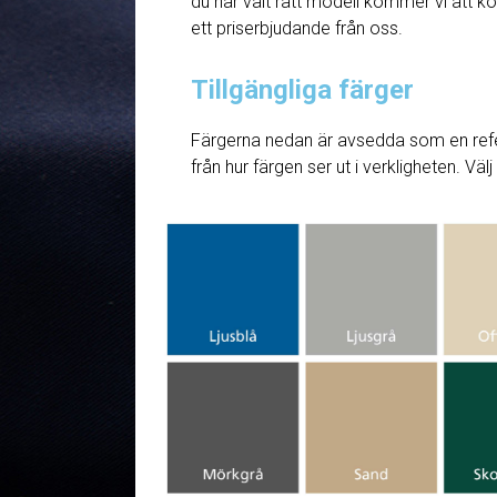
du har valt rätt modell kommer vi att ko
ett priserbjudande från oss.
Tillgängliga färger
Färgerna nedan är avsedda som en refe
från hur färgen ser ut i verkligheten. Väl