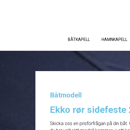
BÅTKAPELL
HAMNKAPELL
Båtmodell
Ekko rør sidefest
Skicka oss en prisförfrågan på din båt. 