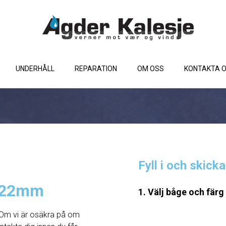
UNDERHÅLL
REPARATION
OM OSS
KONTAKTA 
Fyll i och skick
e 22mm
1. Välj båge och färg
Om vi ​​är osäkra på om