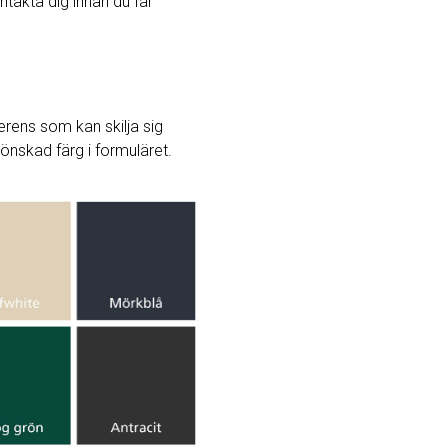
ntakta dig innan du får
rens som kan skilja sig
j önskad färg i formuläret.