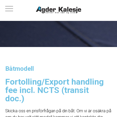
Båtmodell
Fortolling/Export handling
fee incl. NCTS (transit
doc.)
Skicka oss en prisförfrågan på din båt. Om vi ​​är osäkra på