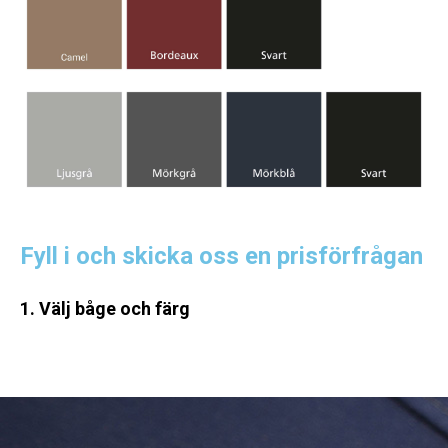
Fyll i och skicka oss en prisförfrågan
1. Välj båge och färg