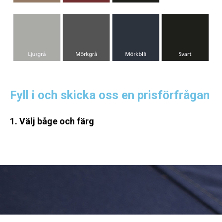
Fyll i och skicka oss en prisförfrågan
1. Välj båge och färg