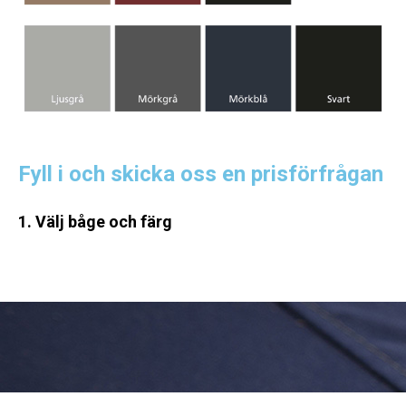
Fyll i och skicka oss en prisförfrågan
1. Välj båge och färg