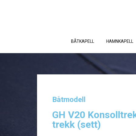
BÅTKAPELL
HAMNKAPELL
Båtmodell
GH V20 Konsolltrek
trekk (sett)