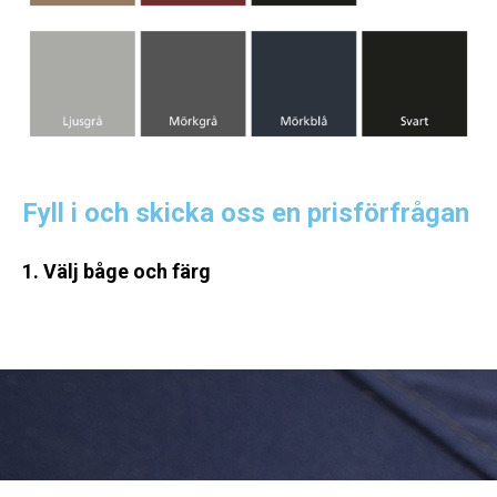
Fyll i och skicka oss en prisförfrågan
1. Välj båge och färg