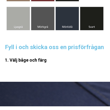
Fyll i och skicka oss en prisförfrågan
1. Välj båge och färg