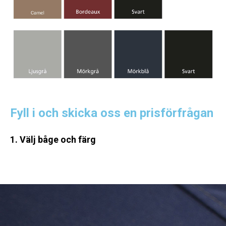
Fyll i och skicka oss en prisförfrågan
1. Välj båge och färg