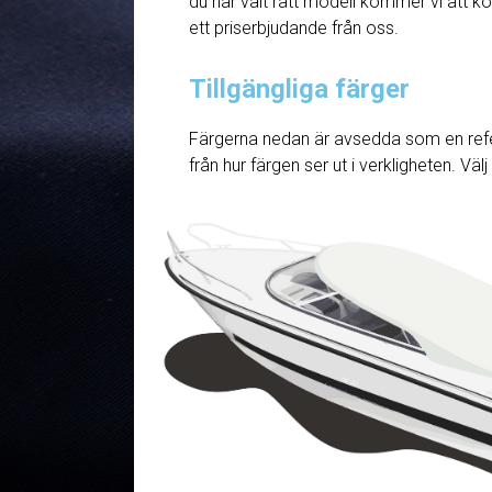
du har valt rätt modell kommer vi att ko
ett priserbjudande från oss.
Tillgängliga färger
Färgerna nedan är avsedda som en refe
från hur färgen ser ut i verkligheten. Väl