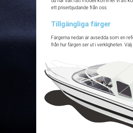
du har valt rätt modell kommer vi att ko
ett priserbjudande från oss.
Tillgängliga färger
Färgerna nedan är avsedda som en refe
från hur färgen ser ut i verkligheten. Väl