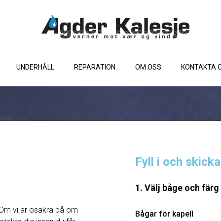
UNDERHÅLL
REPARATION
OM OSS
KONTAKTA 
Fyll i och skick
1. Välj båge och färg
Om vi ​​är osäkra på om
Bågar för kapell