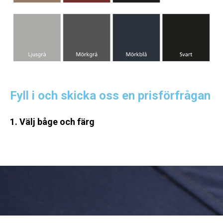
Fyll i och skicka oss en prisförfrågan
1. Välj båge och färg