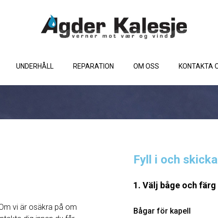
UNDERHÅLL
REPARATION
OM OSS
KONTAKTA 
Fyll i och skick
1. Välj båge och färg
Om vi ​​är osäkra på om
Bågar för kapell