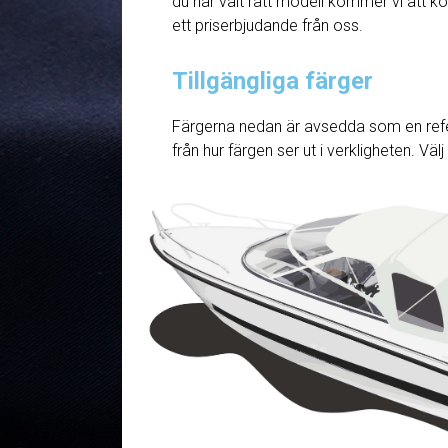
du har valt rätt modell kommer vi att ko
ett priserbjudande från oss.
Tillgängliga färger
Färgerna nedan är avsedda som en refe
från hur färgen ser ut i verkligheten. Väl