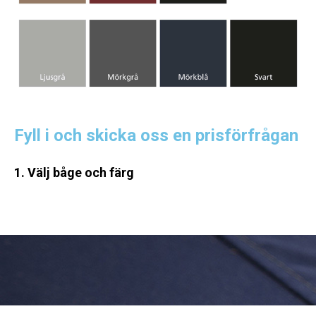
Fyll i och skicka oss en prisförfrågan
1. Välj båge och färg