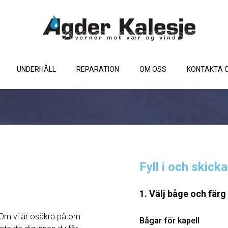
UNDERHÅLL
REPARATION
OM OSS
KONTAKTA 
Fyll i och skick
1. Välj båge och färg
Om vi ​​är osäkra på om
Bågar för kapell