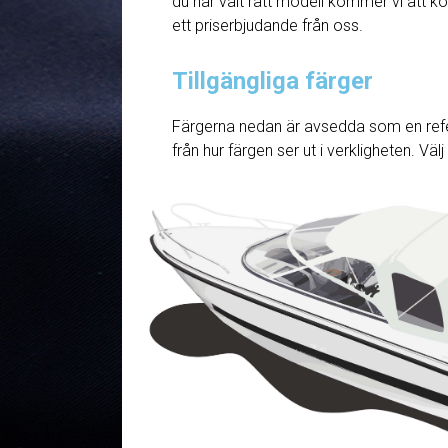
du har valt rätt modell kommer vi att ko
ett priserbjudande från oss.
Tillgängliga färger
Färgerna nedan är avsedda som en refe
från hur färgen ser ut i verkligheten. Väl