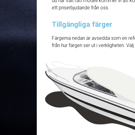
du har valt rätt modell kommer vi att ko
ett priserbjudande från oss.
Tillgängliga färger
Färgerna nedan är avsedda som en refe
från hur färgen ser ut i verkligheten. Väl