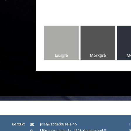
Kontakt
post@agderkalesje.no
Mjåvanns vegen 14, 4628 Kristiansand S