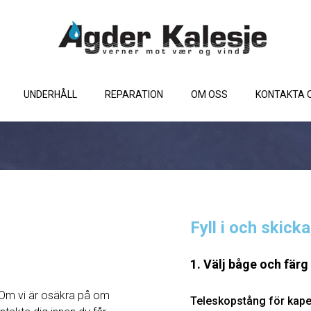
UNDERHÅLL
REPARATION
OM OSS
KONTAKTA 
Fyll i och skick
1. Välj båge och färg
Om vi ​​är osäkra på om
Teleskopstång för kape