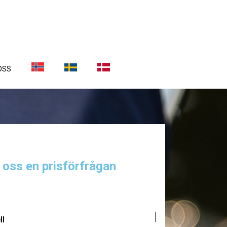
OSS
a oss en prisförfrågan
ll