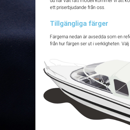
du har valt rätt modell kommer vi att ko
ett priserbjudande från oss.
Tillgängliga färger
Färgerna nedan är avsedda som en refe
från hur färgen ser ut i verkligheten. Väl