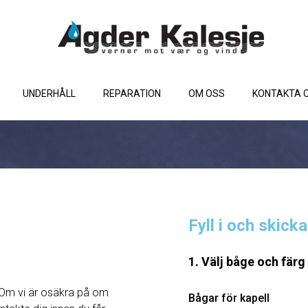
UNDERHÅLL
REPARATION
OM OSS
KONTAKTA 
Fyll i och skick
1. Välj båge och färg
Om vi ​​är osäkra på om
Bågar för kapell