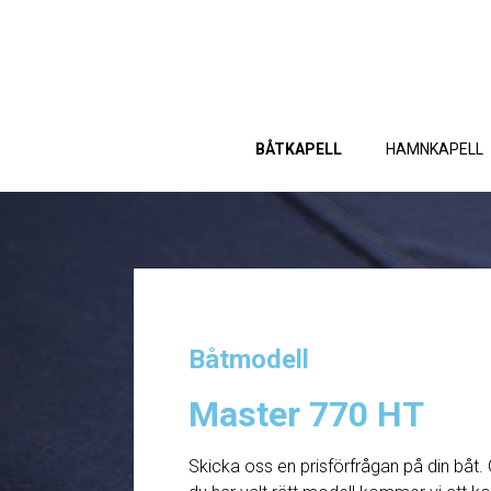
BÅTKAPELL
HAMNKAPELL
Båtmodell
Master 770 HT
Skicka oss en prisförfrågan på din båt. 