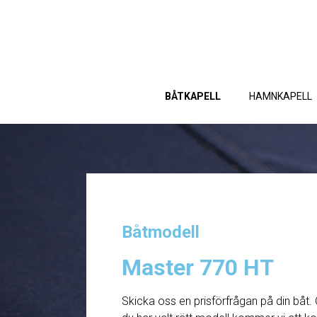
BÅTKAPELL
HAMNKAPELL
Båtmodell
Master 770 HT
Skicka oss en prisförfrågan på din båt. 