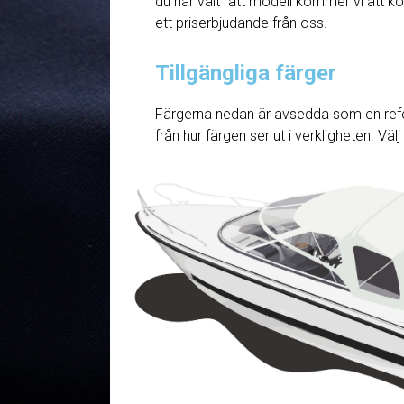
du har valt rätt modell kommer vi att ko
ett priserbjudande från oss.
Tillgängliga färger
Färgerna nedan är avsedda som en refe
från hur färgen ser ut i verkligheten. Väl