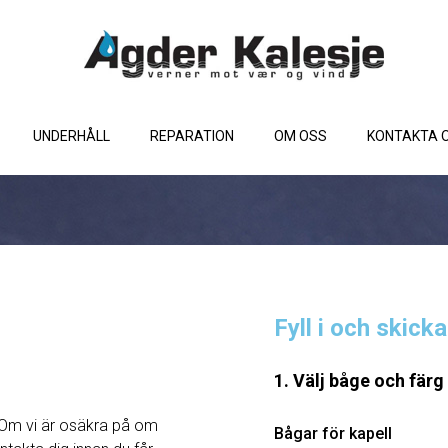
UNDERHÅLL
REPARATION
OM OSS
KONTAKTA 
Fyll i och skick
1. Välj båge och färg
Om vi ​​är osäkra på om
Bågar för kapell