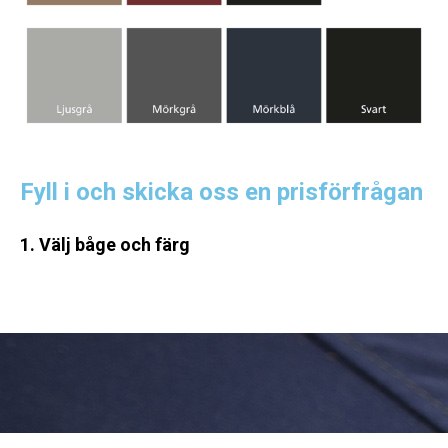
Fyll i och skicka oss en prisförfrågan
1. Välj båge och färg