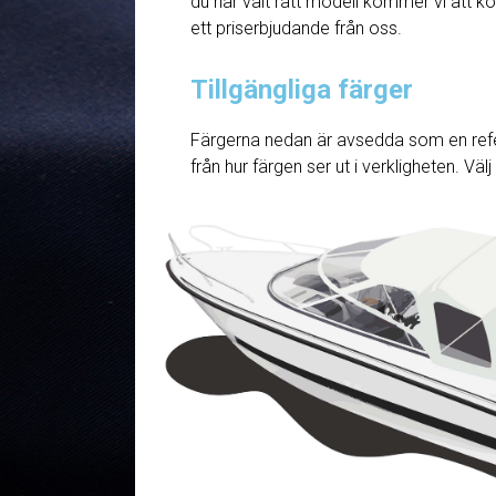
du har valt rätt modell kommer vi att ko
ett priserbjudande från oss.
Tillgängliga färger
Färgerna nedan är avsedda som en refe
från hur färgen ser ut i verkligheten. Väl