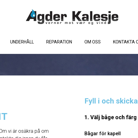
UNDERHÅLL
REPARATION
OM OSS
KONTAKTA 
Fyll i och skick
HT
1. Välj båge och färg
Om vi ​​är osäkra på om
Bågar för kapell