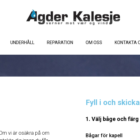
UNDERHÅLL
REPARATION
OM OSS
KONTAKTA 
Fyll i och skick
1. Välj båge och färg
Om vi ​​är osäkra på om
Bågar för kapell