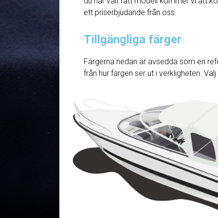
du har valt rätt modell kommer vi att ko
ett priserbjudande från oss.
Tillgängliga färger
Färgerna nedan är avsedda som en refe
från hur färgen ser ut i verkligheten. Väl