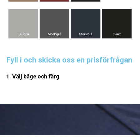
Fyll i och skicka oss en prisförfrågan
1. Välj båge och färg