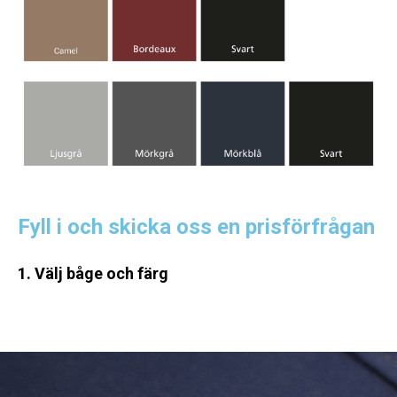
Fyll i och skicka oss en prisförfrågan
1. Välj båge och färg