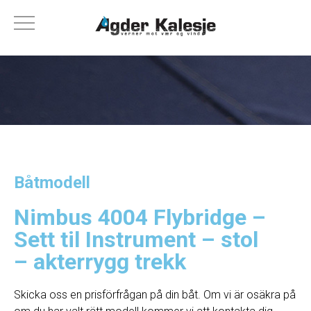
Båtmodell
Nimbus 4004 Flybridge –
Sett til Instrument – stol
– akterrygg trekk
Skicka oss en prisförfrågan på din båt. Om vi ​​är osäkra på