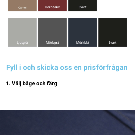
Fyll i och skicka oss en prisförfrågan
1. Välj båge och färg