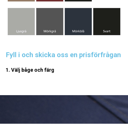
Fyll i och skicka oss en prisförfrågan
1. Välj båge och färg