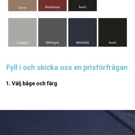
Fyll i och skicka oss en prisförfrågan
1. Välj båge och färg