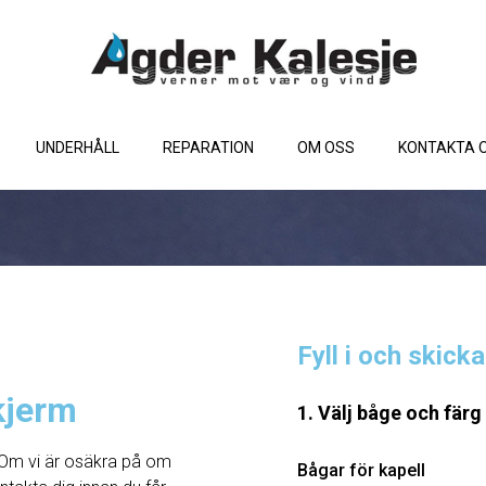
UNDERHÅLL
REPARATION
OM OSS
KONTAKTA 
Fyll i och skick
kjerm
1. Välj båge och färg
Om vi ​​är osäkra på om
Bågar för kapell