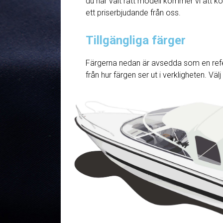
du har valt rätt modell kommer vi att ko
ett priserbjudande från oss.
Tillgängliga färger
Färgerna nedan är avsedda som en refe
från hur färgen ser ut i verkligheten. Väl