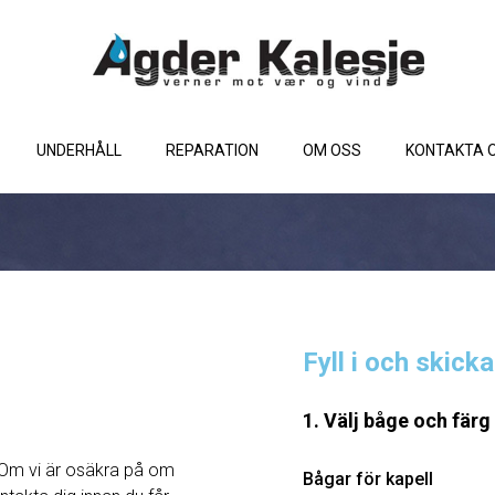
UNDERHÅLL
REPARATION
OM OSS
KONTAKTA 
Fyll i och skick
1. Välj båge och färg
Om vi ​​är osäkra på om
Bågar för kapell