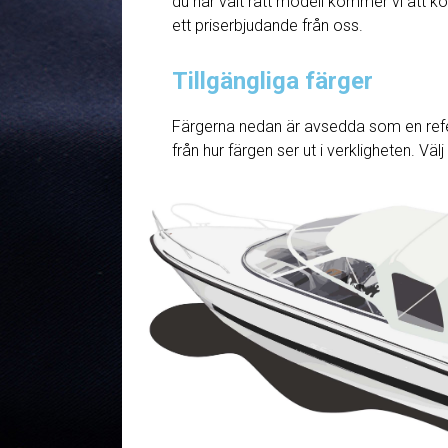
du har valt rätt modell kommer vi att ko
ett priserbjudande från oss.
Tillgängliga färger
Färgerna nedan är avsedda som en refe
från hur färgen ser ut i verkligheten. Väl