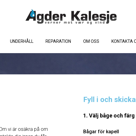
UNDERHÅLL
REPARATION
OM OSS
KONTAKTA 
Fyll i och skick
1. Välj båge och färg
Om vi ​​är osäkra på om
Bågar för kapell