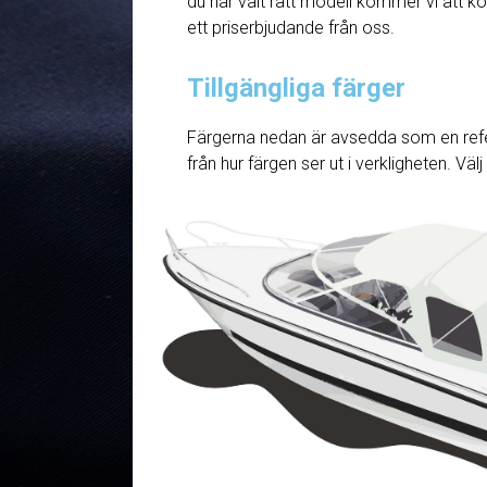
du har valt rätt modell kommer vi att ko
ett priserbjudande från oss.
Tillgängliga färger
Färgerna nedan är avsedda som en refe
från hur färgen ser ut i verkligheten. Väl