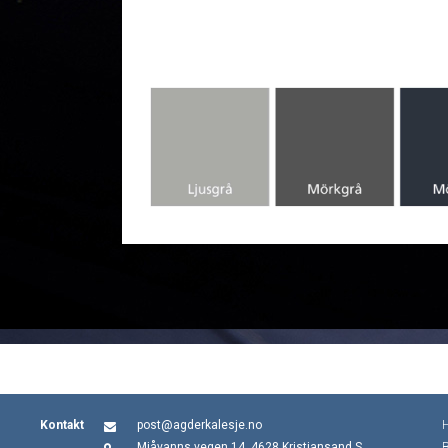
Kontakt
post@agderkalesje.no
Mjåvanns vegen 14, 4628 Kristiansand S