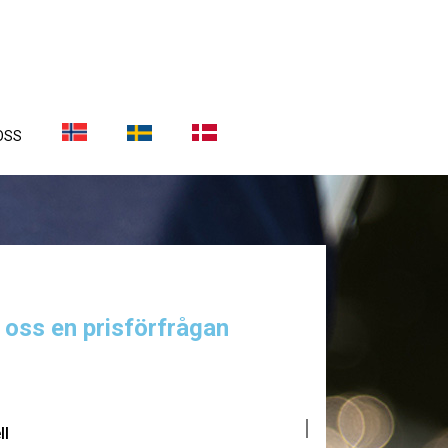
OSS
a oss en prisförfrågan
ll