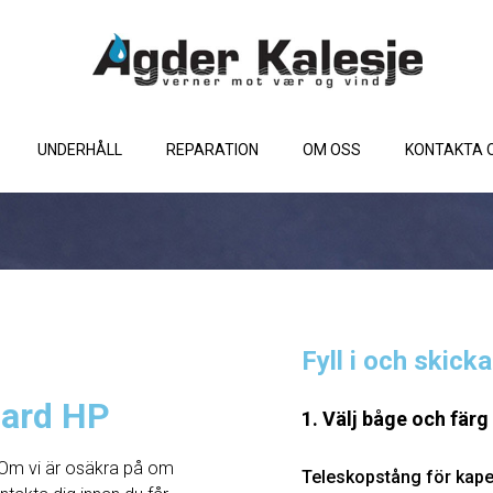
UNDERHÅLL
REPARATION
OM OSS
KONTAKTA 
Fyll i och skick
oard HP
1. Välj båge och färg
Om vi ​​är osäkra på om
Teleskopstång för kape