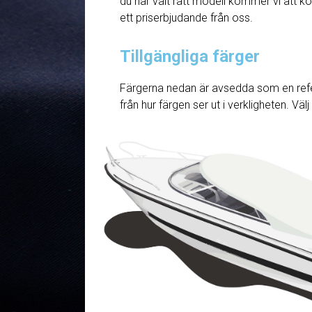
du har valt rätt modell kommer vi att ko
ett priserbjudande från oss.
Tillgängliga färger
Färgerna nedan är avsedda som en refe
från hur färgen ser ut i verkligheten. Väl