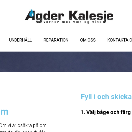
UNDERHÅLL
REPARATION
OM OSS
KONTAKTA 
Fyll i och skick
cm
1. Välj båge och färg
Om vi ​​är osäkra på om