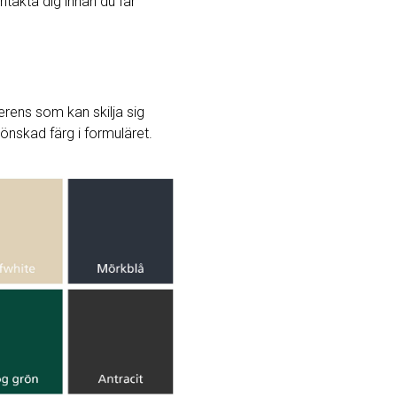
ntakta dig innan du får
rens som kan skilja sig
j önskad färg i formuläret.