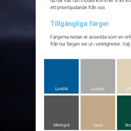
du har valt rätt modell kommer vi att ko
ett priserbjudande från oss.
Tillgängliga färger
Färgerna nedan är avsedda som en refe
från hur färgen ser ut i verkligheten. Väl