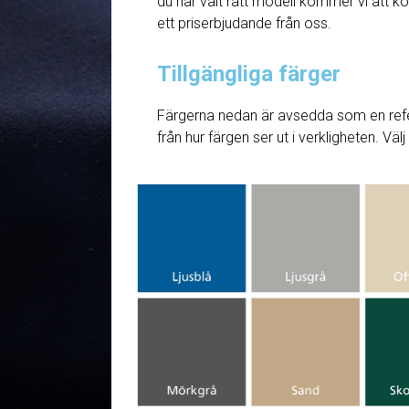
du har valt rätt modell kommer vi att ko
ett priserbjudande från oss.
Tillgängliga färger
Färgerna nedan är avsedda som en refe
från hur färgen ser ut i verkligheten. Väl