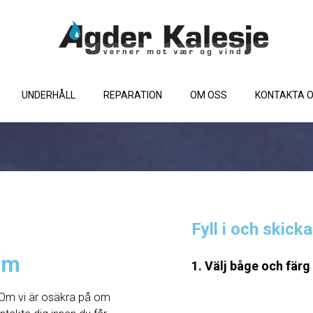
UNDERHÅLL
REPARATION
OM OSS
KONTAKTA 
Fyll i och skick
cm
1. Välj båge och färg
Om vi ​​är osäkra på om