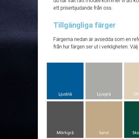
du har valt rätt modell kommer vi att ko
ett priserbjudande från oss.
Tillgängliga färger
Färgerna nedan är avsedda som en refe
från hur färgen ser ut i verkligheten. Väl