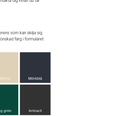
ntakta dig innan du får
rens som kan skilja sig
j önskad färg i formuläret.