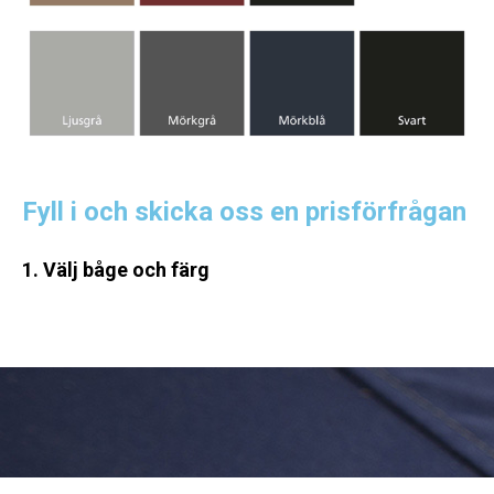
Fyll i och skicka oss en prisförfrågan
1. Välj båge och färg