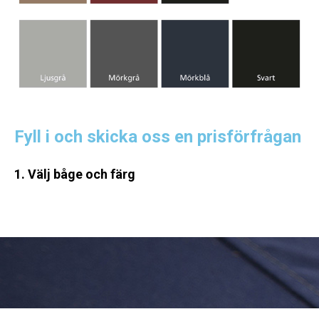
Fyll i och skicka oss en prisförfrågan
1. Välj båge och färg